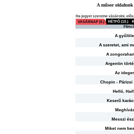
A műsor oldalunk fr
Ha jegyet szeretne vásárolni, elős
HÉTFŐ (10.)
K
VASÁRNAP (9.)
Filmc
A gyűlöle
A szeretet, ami 
A zongoraha
Argentin tört
Az idege
Chopin - Párizsi
Helló, Haif
Keserű kará
Meghívá
Messzi ész
Miket nem bes