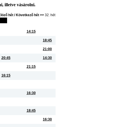
, illetve vásárolni.
Elöző hét /
Következő hét >>
32. hét
14:15
18:45
21:00
20:45
14:30
21:15
16:15
16:30
18:45
16:30