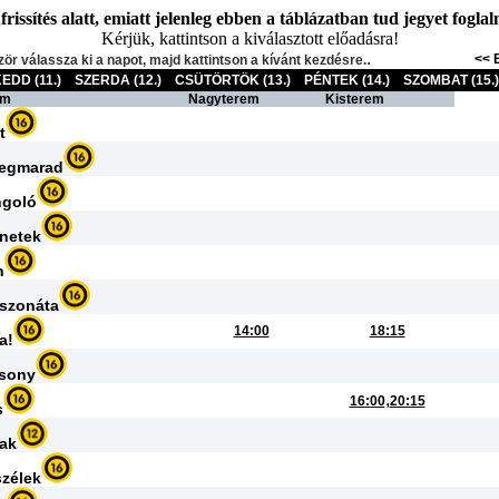
issítés alatt, emiatt jelenleg ebben a táblázatban tud jegyet foglalni
Kérjük, kattintson a kiválasztott előadásra!
.
<< 
zör válassza ki a napot, majd kattintson a kívánt kezdésre.
EDD (11.)
SZERDA (12.)
CSÜTÖRTÖK (13.)
PÉNTEK (14.)
SZOMBAT (15.)
ím
Nagyterem
Kisterem
t
megmarad
ngoló
énetek
n
 szonáta
14:00
18:15
a!
csony
,
16:00
20:15
s
ak
zélek