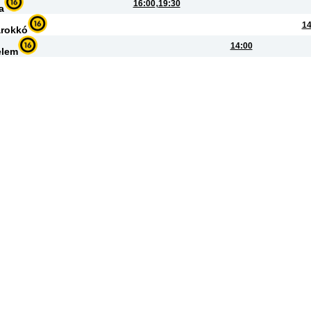
,
16:00
19:30
a
14
arokkó
14:00
elem