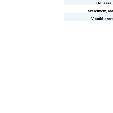
Odüsszei
Szerelmem, M
Vibráló szer